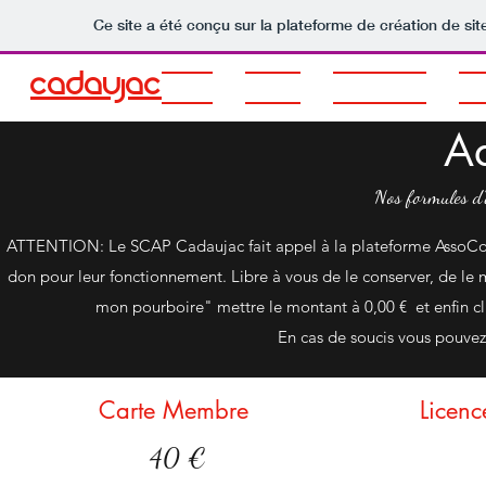
Ce site a été conçu sur la plateforme de création de sit
AP
Cadaujac
Accueil
Le Club
Entrainement
Sor
A
Nos formules d
ATTENTION: Le SCAP Cadaujac fait appel à la plateforme AssoCon
don pour leur fonctionnement. Libre à vous de le conserver, de le 
mon pourboire" mettre le montant à 0,00 € et enfin cl
En cas de soucis vous pouvez
Carte Membre
Licenc
40 €